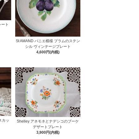
レート
St AMAND パニエ模様 プラムのステン
シル ヴィンテージプレート
4,600円(内税)
タスカッ
Shelley アネモネとナデシコのブーケ
デザートプレート
3,900円(内税)