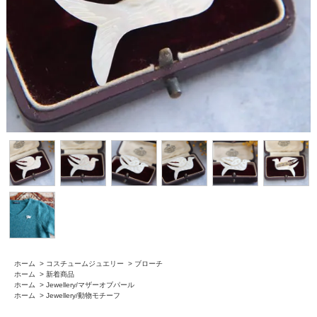
ホーム
>
コスチュームジュエリー
>
ブローチ
ホーム
>
新着商品
ホーム
>
Jewellery/マザーオブパール
ホーム
>
Jewellery/動物モチーフ