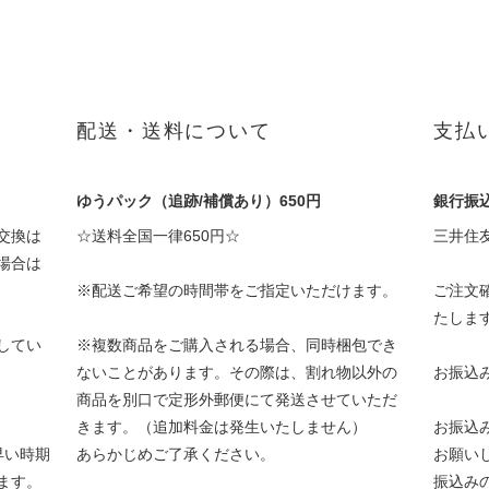
配送・送料について
支払
ゆうパック（追跡/補償あり）650円
銀行振
交換は
☆送料全国一律650円☆
三井住
場合は
※配送ご希望の時間帯をご指定いただけます。
ご注文
たしま
してい
※複数商品をご購入される場合、同時梱包でき
ないことがあります。その際は、割れ物以外の
お振込
商品を別口で定形外郵便にて発送させていただ
きます。（追加料金は発生いたしません）
お振込
早い時期
あらかじめご了承ください。
お願い
ます。
振込み