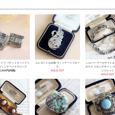
イプ バゲットカットクリ
エレガントな白鳥 ヴィンテージブロー
シルバー マーカサイト
ヴィンテージイヤリング
チ
ガラス リボンデザイン 
4,500円(内税)
SOLD OUT
レスレット
SOLD OUT