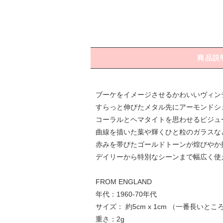
商品説
ブーケをイメージさせるかわいいヴィン
すらっと伸びたメタル先にアーモンドシ
コーラルとヘマタイトを思わせるビジュ
曲線を描いた葉や輝くひと粒のガラスな
赤みを帯びたゴールドトーンが煌びやか
デイリーから特別なシーンまで幅広く使
FROM ENGLAND
年代：1960-70年代
サイズ： 約5cm x 1cm （一番長いとこ
重さ：2g