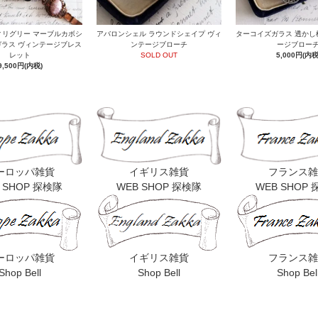
ィリグリー マーブルカボシ
アバロンシェル ラウンドシェイプ ヴィ
ターコイズガラス 透かし
ラス ヴィンテージブレス
ンテージブローチ
ージブロー
レット
SOLD OUT
5,000円(内税
9,500円(内税)
ーロッパ雑貨
イギリス雑貨
フランス雑
 SHOP 探検隊
WEB SHOP 探検隊
WEB SHOP
ーロッパ雑貨
イギリス雑貨
フランス雑
Shop Bell
Shop Bell
Shop Bel