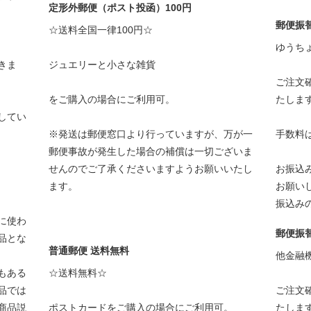
定形外郵便（ポスト投函）100円
郵便振
☆送料全国一律100円☆
ゆうち
きま
ジュエリーと小さな雑貨
ご注文
をご購入の場合にご利用可。
たしま
してい
※発送は郵便窓口より行っていますが、万が一
手数料
郵便事故が発生した場合の補償は一切ございま
せんのでご了承くださいますようお願いいたし
お振込
ます。
お願い
振込み
に使わ
郵便振
品とな
普通郵便 送料無料
他金融
もある
☆送料無料☆
品では
ご注文
商品説
ポストカードをご購入の場合にご利用可。
たしま