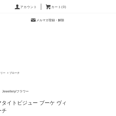
アカウント
カート(0)
メルマガ登録・解除
エリー
>
ブローチ
Jewellery/フラワー
タイトビジュー ブーケ ヴィ
ーチ