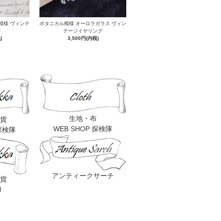
模様 ヴィンテ
ボタニカル模様 オーロラガラス ヴィン
チ
テージイヤリング
)
3,500円(内税)
生地・布
貨
WEB SHOP 探検隊
 探検隊
アンティークサーチ
貨
l