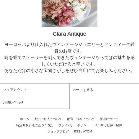
Clara Antique
ヨーロッパより仕入れたヴィンテージジュエリーとアンティーク雑
貨のお店です。
時を経てストーリーを刻んできたヴィンテージならではの魅力を感
じていただけると幸いです。
あなただけの小さな宝物さがしをぜひ当店にてお楽しみください。
マイアカウント
カートを見る
お問い合わせ
ホーム
/
支払い方法について
/
配送・送料について
/
返品について
/
特定商取引法に基づく表記
/
プライバシーポリシー
/
メルマガ登録・解除
/
ショップブログ
/
RSS
/
ATOM