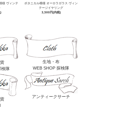
模様 ヴィンテ
ボタニカル模様 オーロラガラス ヴィン
チ
テージイヤリング
)
3,500円(内税)
生地・布
貨
WEB SHOP 探検隊
 探検隊
アンティークサーチ
貨
l