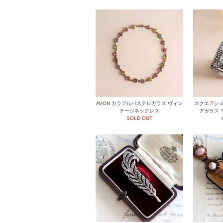
AVON カラフルパステルガラス ヴィン
スクエアシェ
テージネックレス
アガラス 
SOLD OUT