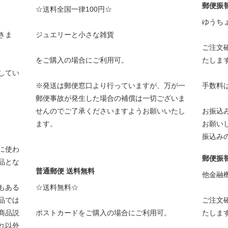
郵便振
☆送料全国一律100円☆
ゆうち
きま
ジュエリーと小さな雑貨
ご注文
をご購入の場合にご利用可。
たしま
してい
※発送は郵便窓口より行っていますが、万が一
手数料
郵便事故が発生した場合の補償は一切ございま
せんのでご了承くださいますようお願いいたし
お振込
ます。
お願い
振込み
に使わ
郵便振
品とな
普通郵便 送料無料
他金融
もある
☆送料無料☆
品では
ご注文
商品説
ポストカードをご購入の場合にご利用可。
たしま
れ以外