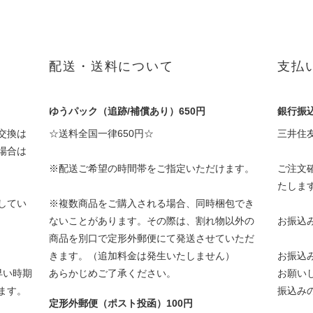
配送・送料について
支払
ゆうパック（追跡/補償あり）650円
銀行振
交換は
☆送料全国一律650円☆
三井住
場合は
※配送ご希望の時間帯をご指定いただけます。
ご注文
たしま
してい
※複数商品をご購入される場合、同時梱包でき
ないことがあります。その際は、割れ物以外の
お振込
商品を別口で定形外郵便にて発送させていただ
きます。（追加料金は発生いたしません）
お振込
早い時期
あらかじめご了承ください。
お願い
ます。
振込み
定形外郵便（ポスト投函）100円