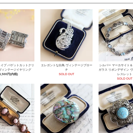
イプ バゲットカットクリ
エレガントな白鳥 ヴィンテージブロー
シルバー マーカサイト
ヴィンテージイヤリング
チ
ガラス リボンデザイン 
4,500円(内税)
SOLD OUT
レスレット
SOLD OUT