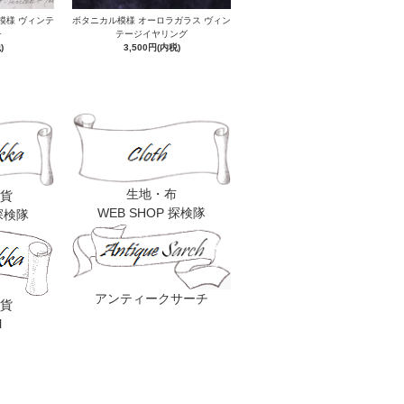
模様 ヴィンテ
ボタニカル模様 オーロラガラス ヴィン
チ
テージイヤリング
)
3,500円(内税)
生地・布
貨
WEB SHOP 探検隊
 探検隊
アンティークサーチ
貨
l