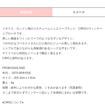
商品説明
イメージ
イギリス、ロンドン発のコスチュームジュエリーブランド、CIROのヴィンテー
ジブローチです。
美しい曲線をつくったリーフのようなモダンなデザイン。
つややかなゴールドメタルにひと粒のビジューが美しく煌めきます。
シンプルでありながらも高級感のあるシックな佇まいです。
デイリーから特別なシーンまで幅広く使えます。
CIROと刻印があります。
FROM ENGLAND
年代： 1970-80年代頃
サイズ： 約5.3cm x 1.9cm
重さ：8g
状態：経年によりわずかな変色、くすみがあります（写真参照）
そこまで目立たずヴィンテージ品として全体的にきれいな状態です。
♦CIROについて♦