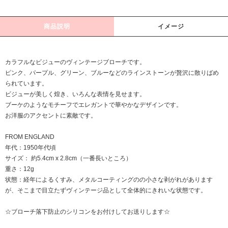
商品説明
イメージ
カラフルなビジューのヴィンテージブローチです。
ピンク、パープル、グリーン、ブルーなどのラインストーンが贅沢に散りばめ
られています。
ビジューが美しく煌き、いろんな表情を見せます。
ブーケのようなモチーフでエレガントで華やかなデザインです。
お洋服のアクセントに素敵です。
FROM ENGLAND
年代：1950年代頃
サイズ： 約5.4cm x 2.8cm（一番長いところ）
重さ：12g
状態：経年によるくすみ、メタルコーティングのの小さな剥がれがあります
が、そこまで目立たずヴィンテージ品として全体的にきれいな状態です。
☆ブローチ落下防止のシリコンをお付けしてお送りします☆