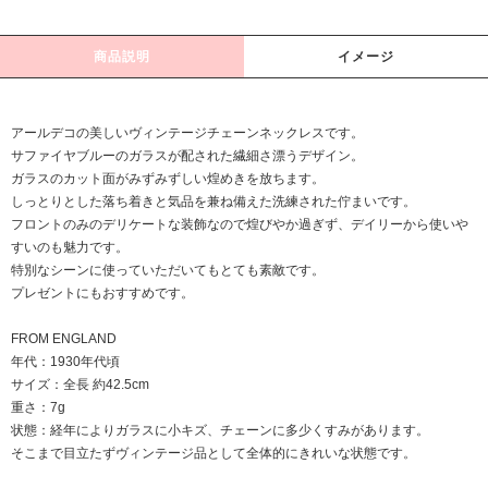
商品説明
イメージ
アールデコの美しいヴィンテージチェーンネックレスです。
サファイヤブルーのガラスが配された繊細さ漂うデザイン。
ガラスのカット面がみずみずしい煌めきを放ちます。
しっとりとした落ち着きと気品を兼ね備えた洗練された佇まいです。
フロントのみのデリケートな装飾なので煌びやか過ぎず、デイリーから使いや
すいのも魅力です。
特別なシーンに使っていただいてもとても素敵です。
プレゼントにもおすすめです。
FROM ENGLAND
年代：1930年代頃
サイズ：全長 約42.5cm
重さ：7g
状態：経年によりガラスに小キズ、チェーンに多少くすみがあります。
そこまで目立たずヴィンテージ品として全体的にきれいな状態です。