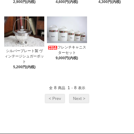
2,900円(内税)
4,600円(内税)
4,300円(内税)
フレンチキャニス
シルバープレート製 ヴ
ターセット
ィンテージシュガーポッ
9,000円(内税)
ト
5,200円(内税)
8
1
8
全
商品
-
表示
< Prev
Next >
カテゴリーから探す