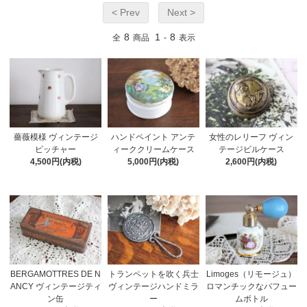
< Prev
Next >
8
1
8
全
商品
-
表示
薔薇模様 ヴィンテージ
ハンドペイント アンテ
女性のレリーフ ヴィン
ピッチャー
ィーククリームケース
テージピルケース
4,500円(内税)
5,000円(内税)
2,600円(内税)
BERGAMOTTRES DE N
トランペットを吹く兵士
Limoges（リモージュ）
ANCY ヴィンテージティ
ヴィンテージハンドミラ
ロマンチックなパフュー
ン缶
ー
ムボトル