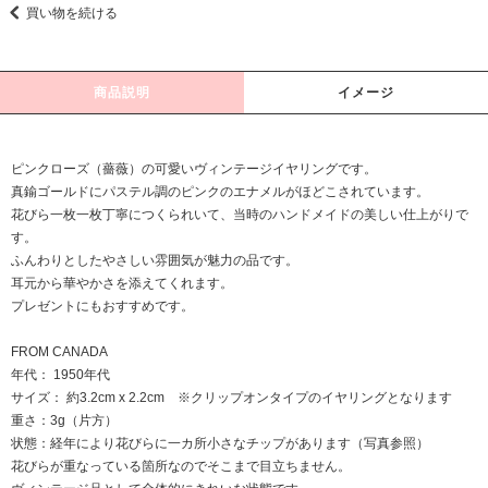
買い物を続ける
商品説明
イメージ
ピンクローズ（薔薇）の可愛いヴィンテージイヤリングです。
真鍮ゴールドにパステル調のピンクのエナメルがほどこされています。
花びら一枚一枚丁寧につくられいて、当時のハンドメイドの美しい仕上がりで
す。
ふんわりとしたやさしい雰囲気が魅力の品です。
耳元から華やかさを添えてくれます。
プレゼントにもおすすめです。
FROM CANADA
年代： 1950年代
サイズ： 約3.2cm x 2.2cm ※クリップオンタイプのイヤリングとなります
重さ：3g（片方）
状態：経年により花びらに一カ所小さなチップがあります（写真参照）
花びらが重なっている箇所なのでそこまで目立ちません。