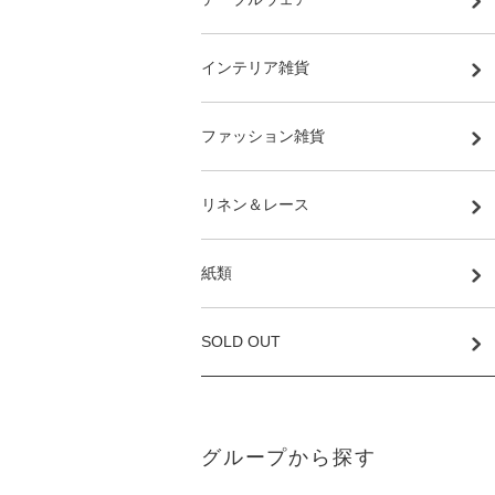
インテリア雑貨
ファッション雑貨
リネン＆レース
紙類
SOLD OUT
グループから探す