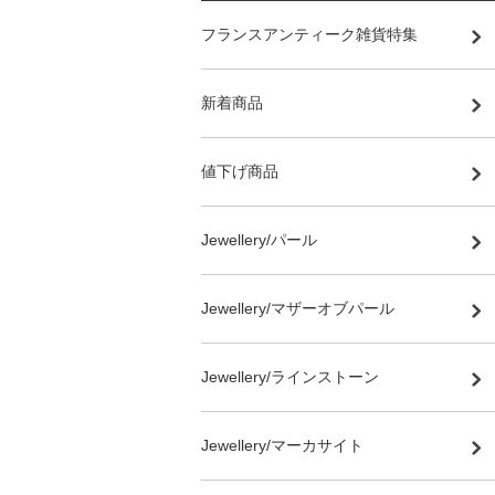
フランスアンティーク雑貨特集
新着商品
値下げ商品
Jewellery/パール
Jewellery/マザーオブパール
Jewellery/ラインストーン
Jewellery/マーカサイト