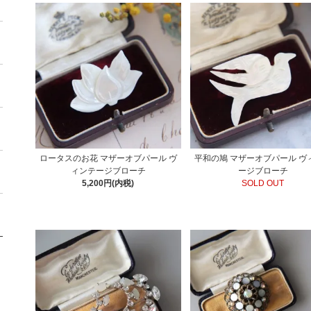
ロータスのお花 マザーオブパール ヴ
平和の鳩 マザーオブパール ヴ
ィンテージブローチ
ージブローチ
5,200円(内税)
SOLD OUT