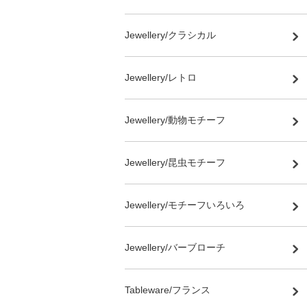
Jewellery/クラシカル
Jewellery/レトロ
Jewellery/動物モチーフ
Jewellery/昆虫モチーフ
Jewellery/モチーフいろいろ
Jewellery/バーブローチ
Tableware/フランス