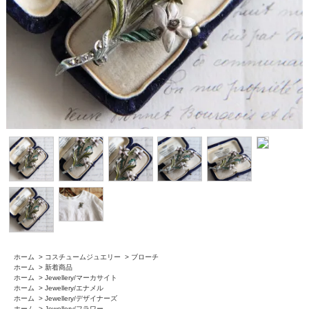
ホーム
>
コスチュームジュエリー
>
ブローチ
ホーム
>
新着商品
ホーム
>
Jewellery/マーカサイト
ホーム
>
Jewellery/エナメル
ホーム
>
Jewellery/デザイナーズ
ホーム
>
Jewellery/フラワー