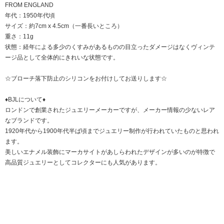
FROM ENGLAND
年代：1950年代頃
サイズ：約7cm x 4.5cm（一番長いところ）
重さ：11g
状態：経年による多少のくすみがあるものの目立ったダメージはなくヴィンテ
ージ品として全体的にきれいな状態です。
☆ブローチ落下防止のシリコンをお付けしてお送りします☆
♦BJLについて♦
ロンドンで創業されたジュエリーメーカーですが、メーカー情報の少ないレア
なブランドです。
1920年代から1900年代半ば頃までジュエリー制作が行われていたものと思われ
ます。
美しいエナメル装飾にマーカサイトがあしらわれたデザインが多いのが特徴で
高品質ジュエリーとしてコレクターにも人気があります。