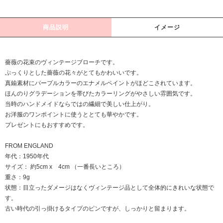
商品説明
イメージ
薔薇の花束のヴィンテージブローチです。
ぷっくりとした薔薇の花々がとてもかわいいです。
真鍮素材にパープルカラーのエナメルペイントがほどこされています。
ほんのりグラデーションを帯びたカラーリングがやさしい雰囲気です。
当時のハンドメイドならではの繊細で美しい仕上がり。
お洋服のワンポイントに使うととても華やかです。
プレゼントにもおすすめです。
FROM ENGLAND
年代：1950年代
サイズ： 約5cm x 4cm （一番長いところ）
重さ：9g
状態：目立ったダメージはなくヴィンテージ品として全体的にきれいな状態で
す。
古い時代の引っ掛けるタイプのピンですが、しっかりと留まります。