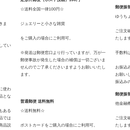
郵便振
☆送料全国一律100円☆
ゆうち
きま
ジュエリーと小さな雑貨
ご注文
をご購入の場合にご利用可。
たしま
してい
※発送は郵便窓口より行っていますが、万が一
手数料
郵便事故が発生した場合の補償は一切ございま
せんのでご了承くださいますようお願いいたし
お振込
ます。
お願い
振込み
に使わ
郵便振
品とな
普通郵便 送料無料
他金融
もある
☆送料無料☆
品では
ご注文
商品説
ポストカードをご購入の場合にご利用可。
たしま