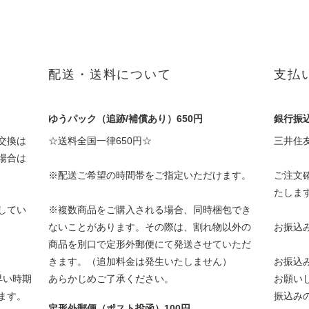
配送・送料について
支払
ゆうパック（追跡/補償あり）650円
銀行振
交換は
☆送料全国一律650円☆
三井住
場合は
※配送ご希望の時間帯をご指定いただけます。
ご注文
たしま
してい
※複数商品をご購入される場合、同時梱包でき
ないことがあります。その際は、割れ物以外の
お振込
商品を別口で定形外郵便にて発送させていただ
きます。（追加料金は発生いたしません）
お振込
早い時期
あらかじめご了承ください。
お願い
ます。
振込み
定形外郵便（ポスト投函）100円