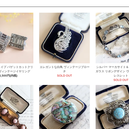
イプ バゲットカットクリ
エレガントな白鳥 ヴィンテージブロー
シルバー マーカサイト
ヴィンテージイヤリング
チ
ガラス リボンデザイン 
4,500円(内税)
SOLD OUT
レスレット
SOLD OUT