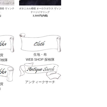
模様 ヴィンテ
ボタニカル模様 オーロラガラス ヴィン
チ
テージイヤリング
)
3,500円(内税)
生地・布
貨
WEB SHOP 探検隊
 探検隊
アンティークサーチ
貨
l