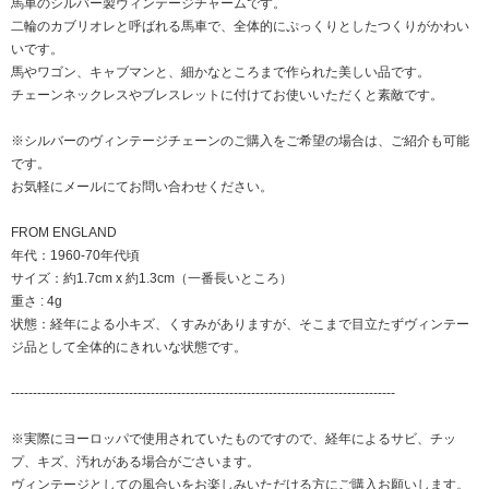
馬車のシルバー製ヴィンテージチャームです。
二輪のカブリオレと呼ばれる馬車で、全体的にぷっくりとしたつくりがかわい
いです。
馬やワゴン、キャブマンと、細かなところまで作られた美しい品です。
チェーンネックレスやブレスレットに付けてお使いいただくと素敵です。
※シルバーのヴィンテージチェーンのご購入をご希望の場合は、ご紹介も可能
です。
お気軽にメールにてお問い合わせください。
FROM ENGLAND
年代：1960-70年代頃
サイズ：約1.7cm x 約1.3cm（一番長いところ）
重さ : 4g
状態：経年による小キズ、くすみがありますが、そこまで目立たずヴィンテー
ジ品として全体的にきれいな状態です。
----------------------------------------------------------------------------------------
※実際にヨーロッパで使用されていたものですので、経年によるサビ、チッ
プ、キズ、汚れがある場合がごさいます。
ヴィンテージとしての風合いをお楽しみいただける方にご購入お願いします。