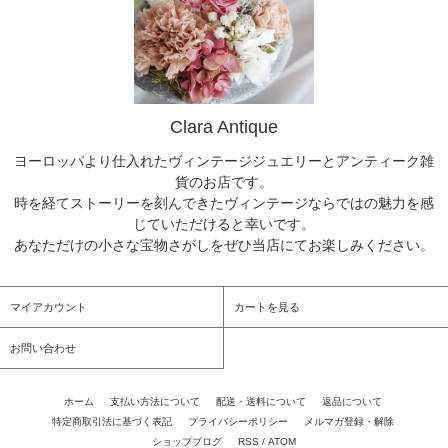
Clara Antique
ヨーロッパより仕入れたヴィンテージジュエリーとアンティーク雑
貨のお店です。
時を経てストーリーを刻んできたヴィンテージならではの魅力を感
じていただけると幸いです。
あなただけの小さな宝物さがしをぜひ当店にてお楽しみください。
マイアカウント
カートを見る
お問い合わせ
ホーム
/
支払い方法について
/
配送・送料について
/
返品について
/
特定商取引法に基づく表記
/
プライバシーポリシー
/
メルマガ登録・解除
/
ショップブログ
/
RSS
/
ATOM