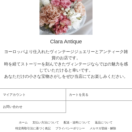
Clara Antique
ヨーロッパより仕入れたヴィンテージジュエリーとアンティーク雑
貨のお店です。
時を経てストーリーを刻んできたヴィンテージならではの魅力を感
じていただけると幸いです。
あなただけの小さな宝物さがしをぜひ当店にてお楽しみください。
マイアカウント
カートを見る
お問い合わせ
ホーム
/
支払い方法について
/
配送・送料について
/
返品について
/
特定商取引法に基づく表記
/
プライバシーポリシー
/
メルマガ登録・解除
/